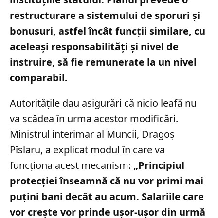
restructurare a sistemului de sporuri și
bonusuri, astfel încât funcții similare, cu
aceleași responsabilități și nivel de
instruire, să fie remunerate la un nivel
comparabil.
Autoritățile dau asigurări că nicio leafă nu
va scădea în urma acestor modificări.
Ministrul interimar al Muncii, Dragoș
Pîslaru, a explicat modul în care va
funcționa acest mecanism:
„Principiul
protecției înseamnă că nu vor primi mai
puțini bani decât au acum. Salariile care
vor crește vor prinde ușor-ușor din urmă