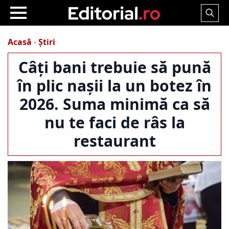
Search
for:
Acasă
-
Știri
Câți bani trebuie să pună
în plic nașii la un botez în
2026. Suma minimă ca să
nu te faci de râs la
restaurant