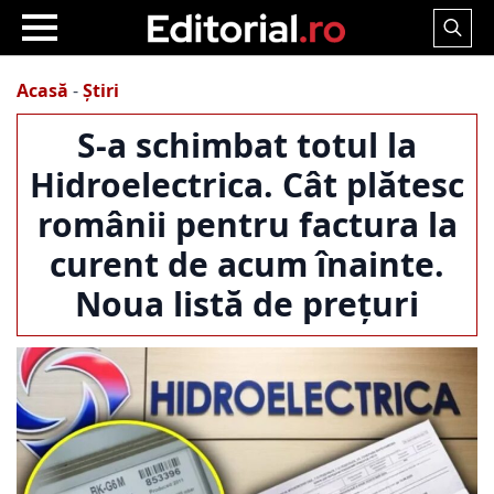
Search
for:
Acasă
-
Știri
S-a schimbat totul la
Hidroelectrica. Cât plătesc
românii pentru factura la
curent de acum înainte.
Noua listă de prețuri