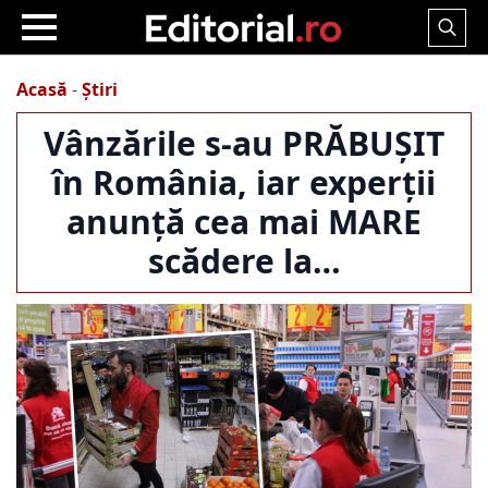
Search
for:
Acasă
-
Știri
Vânzările s-au PRĂBUȘIT
în România, iar experții
anunță cea mai MARE
scădere la…