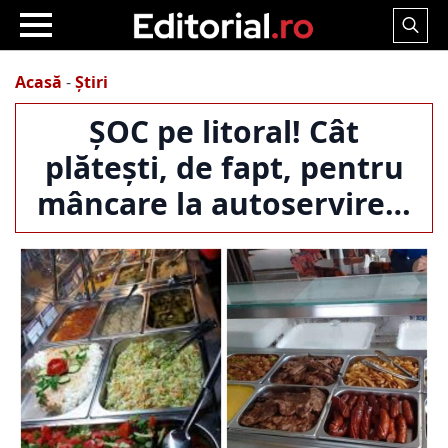
Search
for:
Acasă
-
Știri
ȘOC pe litoral! Cât
plătești, de fapt, pentru
mâncare la autoservire…