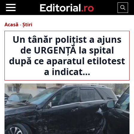
Search
for:
Acasă
-
Știri
Un tânăr polițist a ajuns
de URGENȚĂ la spital
după ce aparatul etilotest
a indicat…