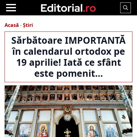
Search
for:
Acasă
-
Știri
Sărbătoare IMPORTANTĂ
în calendarul ortodox pe
19 aprilie! Iată ce sfânt
este pomenit…