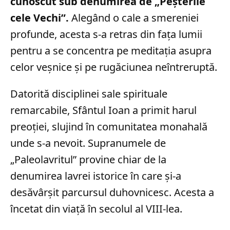
cunoscut sub denumirea de „Peșterile
cele Vechi”.
Alegând o cale a smereniei
profunde, acesta s-a retras din fața lumii
pentru a se concentra pe meditația asupra
celor veșnice și pe rugăciunea neîntreruptă.
Datorită disciplinei sale spirituale
remarcabile, Sfântul Ioan a primit harul
preoției, slujind în comunitatea monahală
unde s-a nevoit. Supranumele de
„Paleolavritul” provine chiar de la
denumirea lavrei istorice în care și-a
desăvârșit parcursul duhovnicesc. Acesta a
încetat din viață în secolul al VIII-lea.