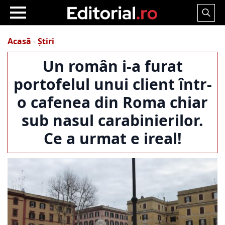
Search
for:
Acasă
-
Știri
Un român i-a furat
portofelul unui client într-
o cafenea din Roma chiar
sub nasul carabinierilor.
Ce a urmat e ireal!