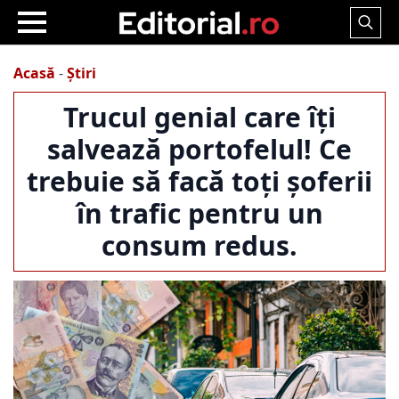
Search
for:
Acasă
-
Știri
Trucul genial care îți
salvează portofelul! Ce
trebuie să facă toți șoferii
în trafic pentru un
consum redus.