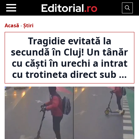
Search
for:
Acasă
-
Știri
Tragidie evitată la
secundă în Cluj! Un tânăr
cu căști în urechi a intrat
cu trotineta direct sub …