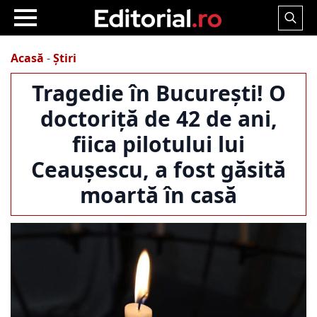
Search
for:
Acasă
-
Știri
Tragedie în București! O
doctoriță de 42 de ani,
fiica pilotului lui
Ceaușescu, a fost găsită
moartă în casă