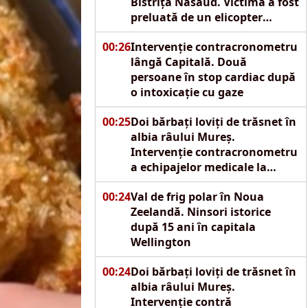
Bistrița Năsăud. Victima a fost
preluată de un elicopter
SMURD
00:26
Intervenție contracronometru
lângă Capitală. Două
persoane în stop cardiac după
o intoxicație cu gaze
00:25
Doi bărbați loviți de trăsnet în
albia râului Mureș.
Intervenție contracronometru
a echipajelor medicale la
Reghin
00:24
Val de frig polar în Noua
Zeelandă. Ninsori istorice
după 15 ani în capitala
Wellington
00:24
Doi bărbați loviți de trăsnet în
albia râului Mureș.
Intervenție contră