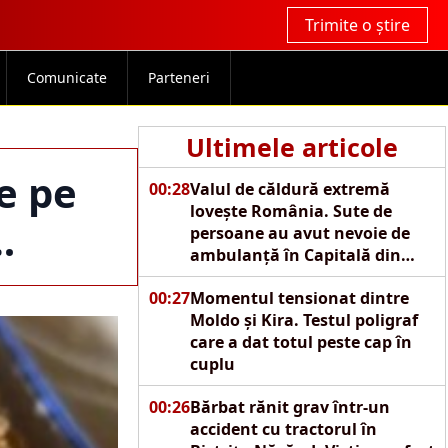
Trimite o știre
Comunicate
Parteneri
Ultimele articole
e pe
00:28
Valul de căldură extremă
lovește România. Sute de
…
persoane au avut nevoie de
ambulanță în Capitală din
cauza caniculei
00:27
Momentul tensionat dintre
Moldo și Kira. Testul poligraf
care a dat totul peste cap în
cuplu
00:26
Bărbat rănit grav într-un
accident cu tractorul în