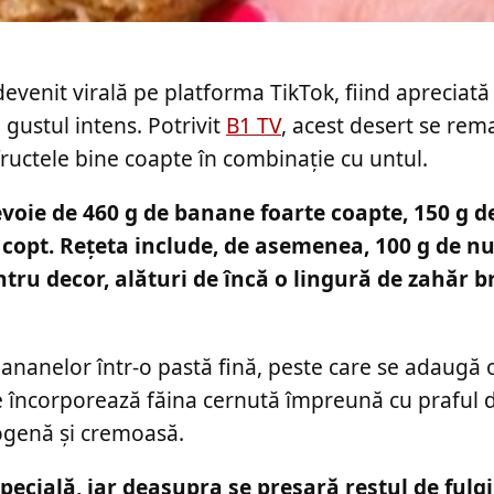
devenit virală pe platforma TikTok, fiind apreciată
 gustul intens. Potrivit
B1 TV
, acest desert se rem
ructele bine coapte în combinație cu untul.
evoie de 460 g de banane foarte coapte, 150 g de
e copt. Rețeta include, de asemenea, 100 g de n
ntru decor, alături de încă o lingură de zahăr 
ananelor într-o pastă fină, peste care se adaugă 
 se încorporează făina cernută împreună cu praful 
genă și cremoasă.
pecială, iar deasupra se presară restul de fulgi