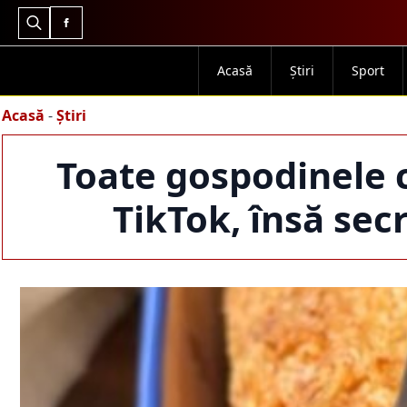
Search
for:
Acasă
Știri
Sport
Acasă
-
Știri
Toate gospodinele 
TikTok, însă sec