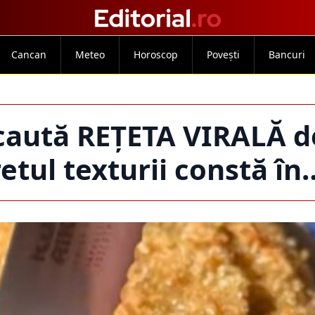
Cancan
Meteo
Horoscop
Povești
Bancuri
caută REȚETA VIRALĂ d
retul texturii constă în