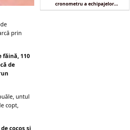
cronometru a echipajelor
SMURD la Reghin
 de
arcă prin
 făină, 110
ucă de
brun
ouăle, untul
de copt,
 de cocos și