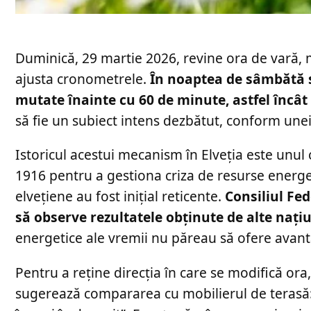
Duminică, 29 martie 2026, revine ora de vară, m
ajusta cronometrele.
În noaptea de sâmbătă sp
mutate înainte cu 60 de minute, astfel încât 
să fie un subiect intens dezbătut, conform unei
Istoricul acestui mecanism în Elveția este unul 
1916 pentru a gestiona criza de resurse energet
elvețiene au fost inițial reticente.
Consiliul Fe
să observe rezultatele obținute de alte națiu
energetice ale vremii nu păreau să ofere avanta
Pentru a reține direcția în care se modifică o
sugerează compararea cu mobilierul de terasă: 