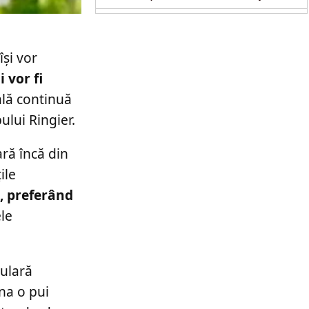
își vor
 vor fi
ală continuă
ului Ringier.
ară încă din
ile
7, preferând
ele
pulară
na o pui