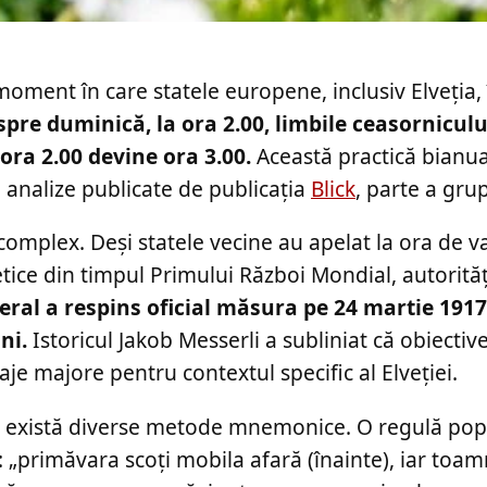
oment în care statele europene, inclusiv Elveția, 
re duminică, la ora 2.00, limbile ceasornicului
ora 2.00 devine ora 3.00.
Această practică bianu
 analize publicate de publicația
Blick
, parte a grup
complex. Deși statele vecine au apelat la ora de v
ice din timpul Primului Război Mondial, autorităț
deral a respins oficial măsura pe 24 martie 191
ni.
Istoricul Jakob Messerli a subliniat că obiectiv
je majore pentru contextul specific al Elveției.
ra, există diverse metode mnemonice. O regulă po
„primăvara scoți mobila afară (înainte), iar toam