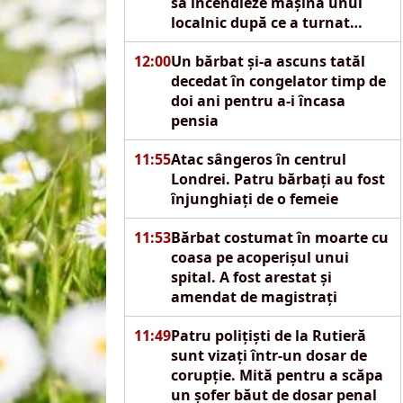
să incendieze mașina unui
localnic după ce a turnat
motorină pe autoturism
12:00
Un bărbat și-a ascuns tatăl
decedat în congelator timp de
doi ani pentru a-i încasa
pensia
11:55
Atac sângeros în centrul
Londrei. Patru bărbați au fost
înjunghiați de o femeie
11:53
Bărbat costumat în moarte cu
coasa pe acoperișul unui
spital. A fost arestat și
amendat de magistrați
11:49
Patru polițiști de la Rutieră
sunt vizați într-un dosar de
corupție. Mită pentru a scăpa
un șofer băut de dosar penal