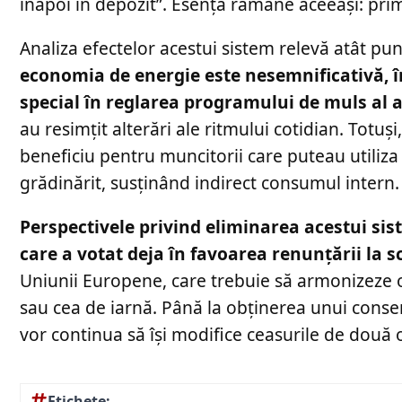
înapoi în depozit”. Esența rămâne aceeași: pri
Analiza efectelor acestui sistem relevă atât pun
economia de energie este nesemnificativă, în 
special în reglarea programului de muls al 
au resimțit alterări ale ritmului cotidian. Totuș
beneficiu pentru muncitorii care puteau utiliza 
grădinărit, susținând indirect consumul intern.
Perspectivele privind eliminarea acestui si
care a votat deja în favoarea renunțării la 
Uniunii Europene, care trebuie să armonizeze 
sau cea de iarnă. Până la obținerea unui consen
vor continua să își modifice ceasurile de două o
Etichete: