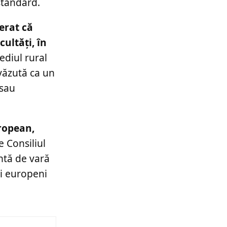
standard.
derat că
ultăți, în
ediul rural
 văzută ca un
 sau
uropean,
e Consiliul
ntă de vară
ii europeni