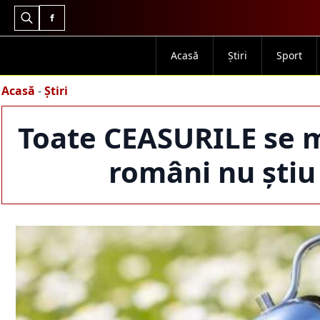
Search
for:
Acasă
Știri
Sport
Acasă
-
Știri
Toate CEASURILE se m
români nu știu