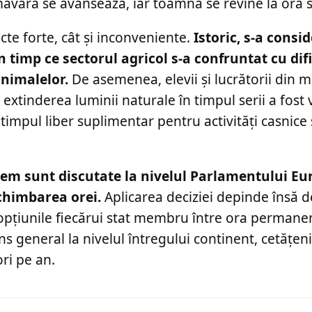
măvara se avansează, iar toamna se revine la ora 
cte forte, cât și inconveniente.
Istoric, s-a consi
timp ce sectorul agricol s-a confruntat cu dific
animalelor.
De asemenea, elevii și lucrătorii din m
i, extinderea luminii naturale în timpul serii a fost
timpul liber suplimentar pentru activități casnice
stem sunt discutate la nivelul Parlamentului E
schimbarea orei.
Aplicarea deciziei depinde însă d
opțiunile fiecărui stat membru între ora permane
s general la nivelul întregului continent, cetățen
ri pe an.