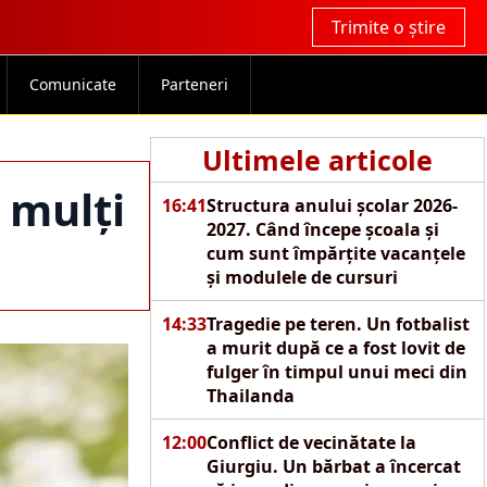
Trimite o știre
Comunicate
Parteneri
Ultimele articole
 mulți
16:41
Structura anului școlar 2026-
2027. Când începe școala și
cum sunt împărțite vacanțele
și modulele de cursuri
14:33
Tragedie pe teren. Un fotbalist
a murit după ce a fost lovit de
fulger în timpul unui meci din
Thailanda
12:00
Conflict de vecinătate la
Giurgiu. Un bărbat a încercat