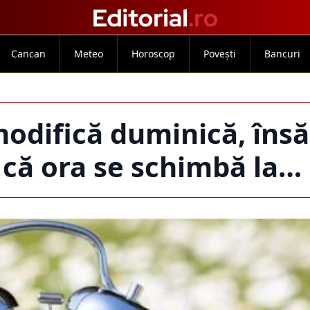
Cancan
Meteo
Horoscop
Povești
Bancuri
odifică duminică, însă
 că ora se schimbă la…