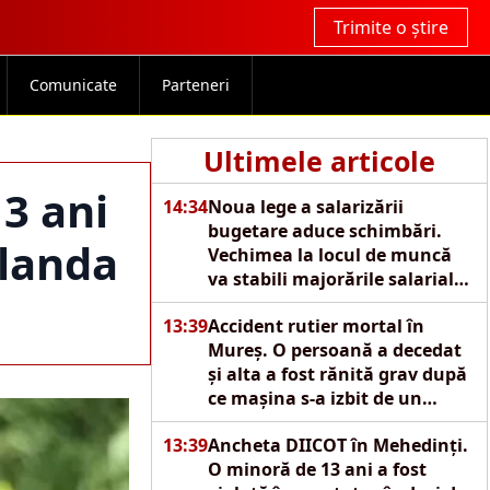
Trimite o știre
Comunicate
Parteneri
Ultimele articole
3 ani
14:34
Noua lege a salarizării
bugetare aduce schimbări.
Olanda
Vechimea la locul de muncă
va stabili majorările salariale
automate
13:39
Accident rutier mortal în
Mureș. O persoană a decedat
și alta a fost rănită grav după
ce mașina s-a izbit de un
copac
13:39
Ancheta DIICOT în Mehedinți.
O minoră de 13 ani a fost