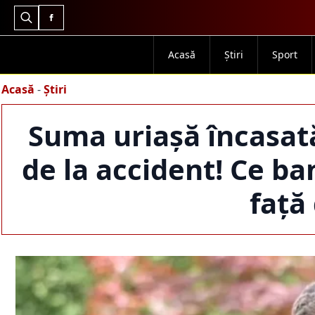
Search
for:
Acasă
Știri
Sport
Acasă
-
Știri
Suma uriașă încasat
de la accident! Ce b
față