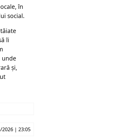
ocale, în
ui social.
tăiate
ă îi
am
, unde
ară și,
cut
/2026 | 23:05