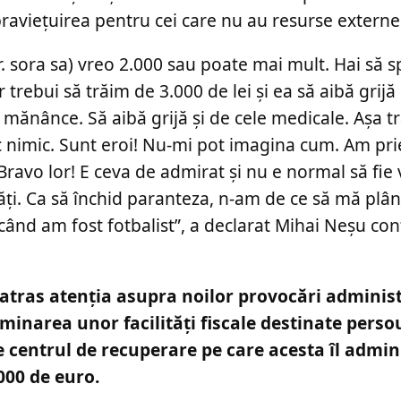
supraviețuirea pentru cei care nu au resurse externe
n.r. sora sa) vreo 2.000 sau poate mai mult. Hai să
trebui să trăim de 3.000 de lei și ea să aibă grijă
mănânce. Să aibă grijă și de cele medicale. Așa tr
 zic nimic. Sunt eroi! Nu-mi pot imagina cum. Am pri
Bravo lor! E ceva de admirat și nu e normal să fie 
ăți. Ca să închid paranteza, n-am de ce să mă plân
când am fost fotbalist”, a declarat Mihai Neșu co
 atras atenția asupra noilor provocări administ
minarea unor facilități fiscale destinate perso
e centrul de recuperare pe care acesta îl admin
000 de euro.