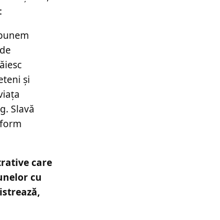
:
 spunem
 de
ăiesc
eteni și
viața
g. Slavă
nform
rative care
unelor cu
istrează,