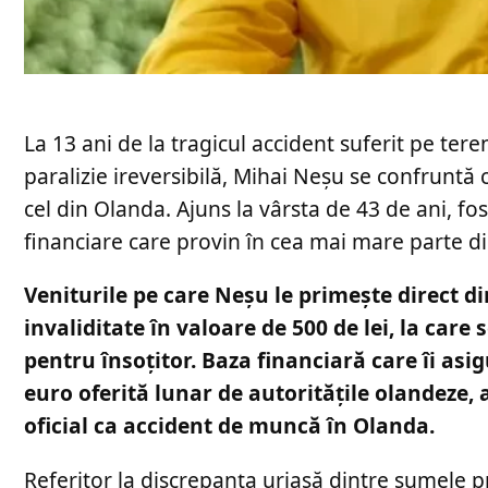
La 13 ani de la tragicul accident suferit pe ter
paralizie ireversibilă, Mihai Neșu se confruntă 
cel din Olanda. Ajuns la vârsta de 43 de ani, f
financiare care provin în cea mai mare parte d
Veniturile pe care Neșu le primește direct 
invaliditate în valoare de 500 de lei, la car
pentru însoțitor. Baza financiară care îi asi
euro oferită lunar de autoritățile olandeze, 
oficial ca accident de muncă în Olanda.
Referitor la discrepanța uriașă dintre sumele pr