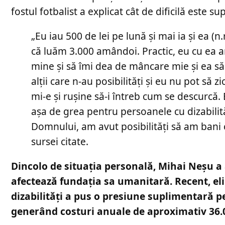
fostul fotbalist a explicat cât de dificilă este 
„Eu iau 500 de lei pe lună și mai ia și ea (
că luăm 3.000 amândoi. Practic, eu cu ea ar 
mine și să îmi dea de mâncare mie și ea să 
alții care n-au posibilități și eu nu pot să
mi-e și rușine să-i întreb cum se descurcă. 
așa de grea pentru persoanele cu dizabilit
Domnului, am avut posibilități să am bani 
sursei citate.
Dincolo de situația personală, Mihai Neșu a
afectează fundația sa umanitară. Recent, eli
dizabilități a pus o presiune suplimentară p
generând costuri anuale de aproximativ 36.