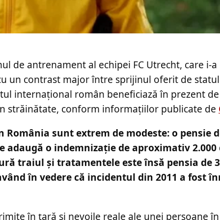
enul de antrenament al echipei FC Utrecht, care i-a
cu un contrast major între sprijinul oferit de statu
ostul internațional român beneficiază în prezent de
in străinătate, conform informațiilor publicate de
din România sunt extrem de modeste: o pensie 
e se adaugă o indemnizație de aproximativ 2.000 
gură traiul și tratamentele este însă pensia de 
având în vedere că incidentul din 2011 a fost în
imite în țară și nevoile reale ale unei persoane în 