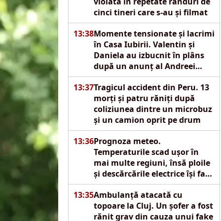
violată în repetate rânduri de
cinci tineri care s-au și filmat
13:38
Momente tensionate și lacrimi
în Casa Iubirii. Valentin și
Daniela au izbucnit în plâns
după un anunț al Andreei
Mantea
13:37
Tragicul accident din Peru. 13
morți și patru răniți după
coliziunea dintre un microbuz
și un camion oprit pe drum
13:36
Prognoza meteo.
Temperaturile scad ușor în
mai multe regiuni, însă ploile
și descărcările electrice își fac
apariția
13:35
Ambulanță atacată cu
topoare la Cluj. Un șofer a fost
rănit grav din cauza unui fake