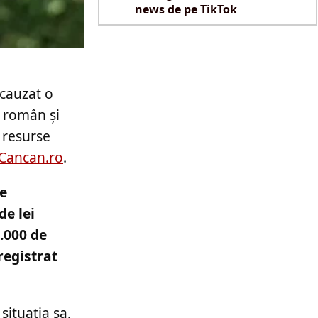
news de pe TikTok
 cauzat o
l român și
 resurse
Cancan.ro
.
de
de lei
3.000 de
registrat
situația sa,