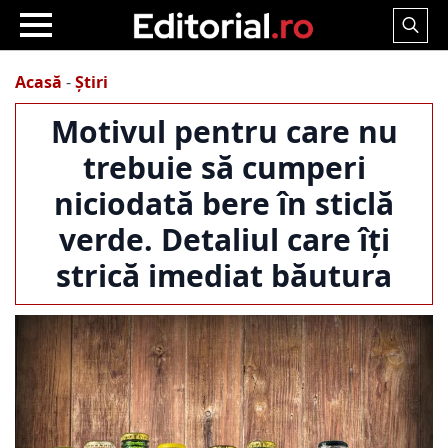
Search
for:
Acasă
-
Știri
Motivul pentru care nu
trebuie să cumperi
niciodată bere în sticlă
verde. Detaliul care îți
strică imediat băutura