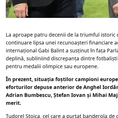
La aproape patru decenii de la triumful istoric
continuare lipsa unei recunoașteri financiare a
internațional Gabi Balint a susținut în fața Pa
deplină, subliniind discrepanța dintre fotbaliști
pentru medalii olimpice sau europene.
În prezent, situația foștilor campioni europe
eforturilor depuse anterior de Anghel Iordă
Adrian Bumbescu, Ștefan Iovan și Mihai Majea
merit.
Tudorel Stoica, cel care a purtat banderola de 