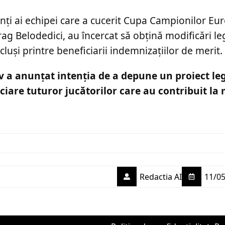
nți ai echipei care a cucerit Cupa Campionilor Eu
rag Belodedici, au încercat să obțină modificări leg
cluși printre beneficiarii indemnizațiilor de merit.
v a anunțat intenția de a depune un proiect leg
iare tuturor jucătorilor care au contribuit la
Redactia AI
11/05