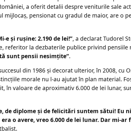
 României, a oferit detalii despre veniturile sale ac
tul mijlocaș, pensionat cu gradul de maior, are o p
i-e și rușine: 2.190 de lei!”
, a declarat Tudorel St
 referitor la dezbaterile publice privind pensiile 
tă sunt pensii nesimțite”
.
ccesul din 1986 și decorat ulterior, în 2008, cu O
stincțiile morale nu l-au ajutat în plan material. Fo
t, în valoare de aproximativ 6.000 de lei lunar, su
, de diplome și de felicitări suntem sătui! Eu ni
ra o avere, vreo 6.000 de lei lunar. Dar mi-ar f
balist.