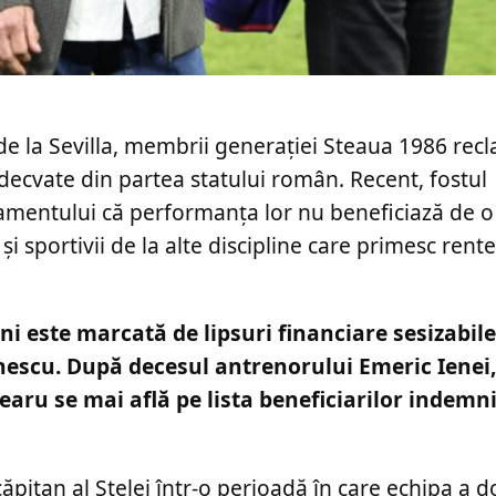
 de la Sevilla, membrii generației Steaua 1986 rec
decvate din partea statului român. Recent, fostul
rlamentului că performanța lor nu beneficiază de o
 și sportivii de la alte discipline care primesc rent
ni este marcată de lipsuri financiare sesizabile
nescu. După decesul antrenorului Emeric Ienei
ru se mai află pe lista beneficiarilor indemni
căpitan al Stelei într-o perioadă în care echipa a 