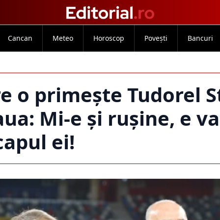
Cancan
Meteo
Horoscop
Povești
Bancuri
e o primește Tudorel S
ua: Mi-e și rușine, e va
capul ei!