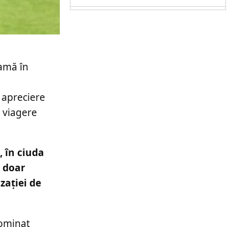
lamă în
 apreciere
e viagere
, în ciuda
, doar
zației de
dominat