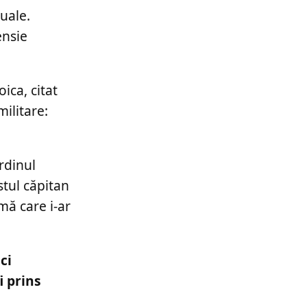
tuale.
ensie
oica, citat
militare:
rdinul
stul căpitan
mă care i-ar
ci
i prins