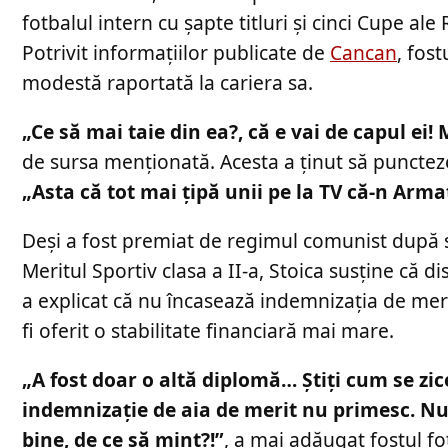
fotbalul intern cu șapte titluri și cinci Cupe ale
Potrivit informațiilor publicate de
Cancan
, fos
modestă raportată la cariera sa.
„Ce să mai taie din ea?, că e vai de capul ei! M
de sursa menționată. Acesta a ținut să puncteze,
„Asta că tot mai țipă unii pe la TV că-n Arma
Deși a fost premiat de regimul comunist după su
Meritul Sportiv clasa a II-a, Stoica susține că di
a explicat că nu încasează indemnizația de meri
fi oferit o stabilitate financiară mai mare.
„A fost doar o altă diplomă… Știți cum se zice
indemnizație de aia de merit nu primesc. Nu e
bine, de ce să mint?!”
, a mai adăugat fostul fot