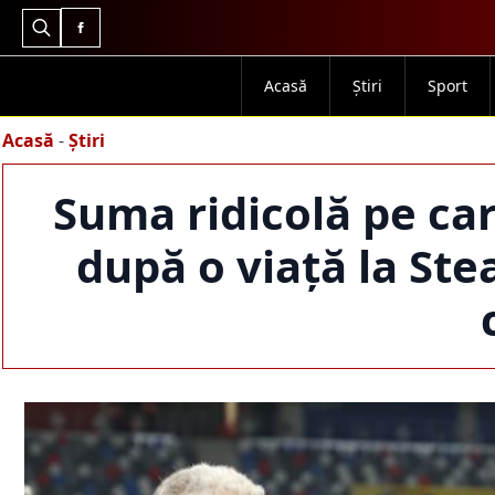
Search
for:
Acasă
Știri
Sport
Acasă
-
Știri
Suma ridicolă pe car
după o viață la Stea