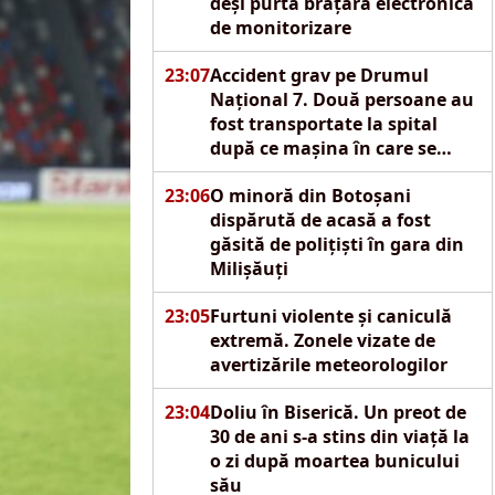
deși purta brățară electronică
de monitorizare
23:07
Accident grav pe Drumul
Național 7. Două persoane au
fost transportate la spital
după ce mașina în care se
aflau s-a izbit de un pod
23:06
O minoră din Botoșani
dispărută de acasă a fost
găsită de polițiști în gara din
Milișăuți
23:05
Furtuni violente și caniculă
extremă. Zonele vizate de
avertizările meteorologilor
23:04
Doliu în Biserică. Un preot de
30 de ani s-a stins din viață la
o zi după moartea bunicului
său