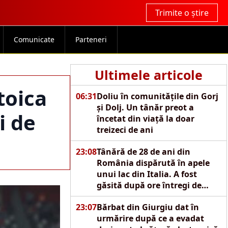
Trimite o știre
Comunicate
Parteneri
Ultimele articole
toica
06:31
Doliu în comunitățile din Gorj
și Dolj. Un tânăr preot a
i de
încetat din viață la doar
treizeci de ani
23:08
Tânără de 28 de ani din
România dispărută în apele
unui lac din Italia. A fost
găsită după ore întregi de
căutări
23:07
Bărbat din Giurgiu dat în
urmărire după ce a evadat