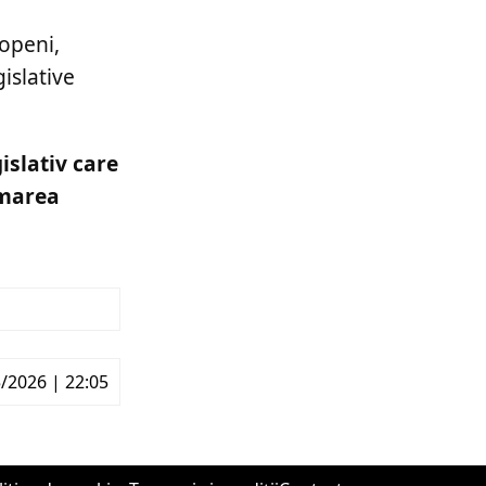
ropeni,
islative
islativ care
 marea
/2026 | 22:05