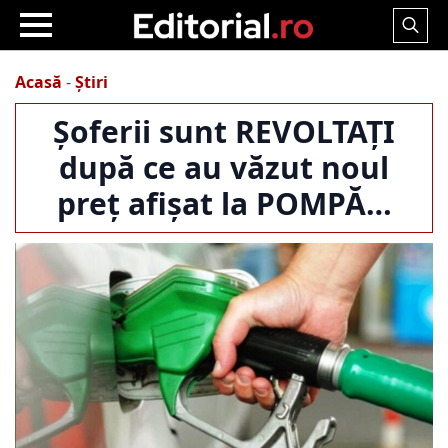
Search
for:
Acasă
-
Știri
Șoferii sunt REVOLTAȚI
după ce au văzut noul
preț afișat la POMPĂ…