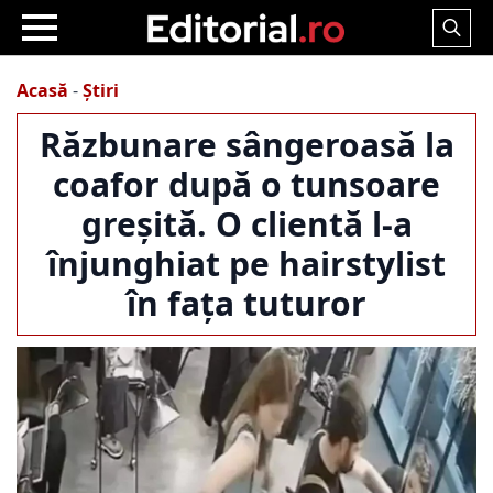
Search
for:
Acasă
-
Știri
Răzbunare sângeroasă la
coafor după o tunsoare
greșită. O clientă l-a
înjunghiat pe hairstylist
în fața tuturor