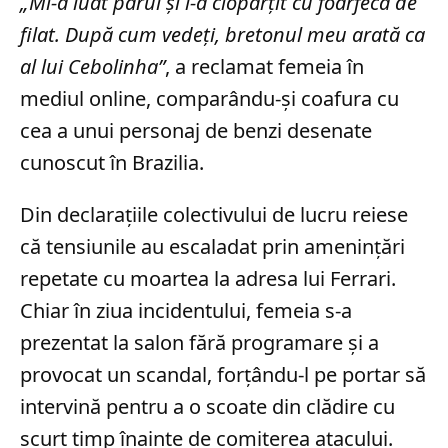
„Mi-a luat părul și l-a ciopârțit cu foarfeca de
filat. După cum vedeți, bretonul meu arată ca
al lui Cebolinha”
, a reclamat femeia în
mediul online, comparându-și coafura cu
cea a unui personaj de benzi desenate
cunoscut în Brazilia.
Din declarațiile colectivului de lucru reiese
că tensiunile au escaladat prin amenințări
repetate cu moartea la adresa lui Ferrari.
Chiar în ziua incidentului, femeia s-a
prezentat la salon fără programare și a
provocat un scandal, forțându-l pe portar să
intervină pentru a o scoate din clădire cu
scurt timp înainte de comiterea atacului.