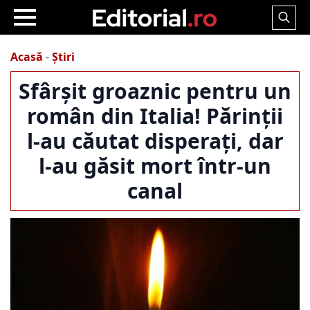
Search
for:
Acasă
-
Știri
Sfârșit groaznic pentru un
român din Italia! Părinții
l-au căutat disperați, dar
l-au găsit mort într-un
canal