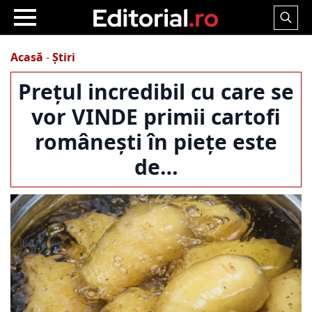
Search
for:
Acasă
-
Știri
Prețul incredibil cu care se
vor VINDE primii cartofi
românești în piețe este
de…