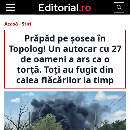
Search
for:
Acasă
-
Știri
Prăpăd pe șosea în
Topolog! Un autocar cu 27
de oameni a ars ca o
torță. Toți au fugit din
calea flăcărilor la timp