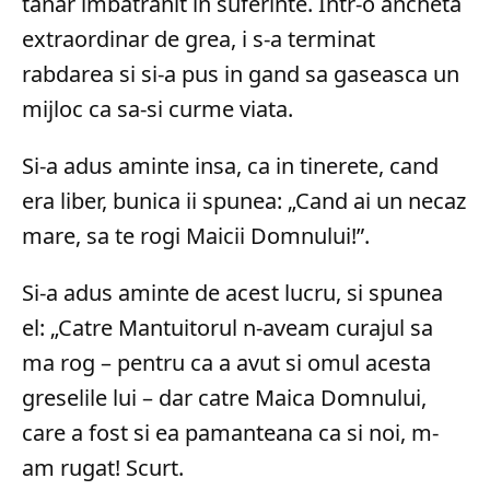
tanar imbatranit in suferinte. Intr-o ancheta
extraordinar de grea, i s-a terminat
rabdarea si si-a pus in gand sa gaseasca un
mijloc ca sa-si curme viata.
Si-a adus aminte insa, ca in tinerete, cand
era liber, bunica ii spunea: „Cand ai un necaz
mare, sa te rogi Maicii Domnului!”.
Si-a adus aminte de acest lucru, si spunea
el: „Catre Mantuitorul n-aveam curajul sa
ma rog – pentru ca a avut si omul acesta
greselile lui – dar catre Maica Domnului,
care a fost si ea pamanteana ca si noi, m-
am rugat! Scurt.