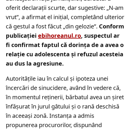
oferit declarații scurte, dar sugestive: „N-am
vrut”, a afirmat el inițial, completând ulterior
că gestul a fost făcut „din gelozie”.
Conform
publicației
ebihoreanul.ro
, suspectul ar
fi confirmat faptul că dorința de a avea o
relație cu adolescenta și refuzul acesteia
au dus la agresiune.
Autoritățile iau în calcul și ipoteza unei
încercări de sinucidere, având în vedere că,
în momentul reținerii, bărbatul avea un șiret
înfășurat în jurul gâtului și o rană deschisă
în aceeași zonă. Instanța a admis
propunerea procurorilor, dispunând