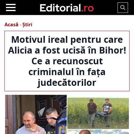
Search
for:
Acasă
-
Știri
Motivul ireal pentru care
Alicia a fost ucisă în Bihor!
Ce a recunoscut
criminalul în fața
judecătorilor