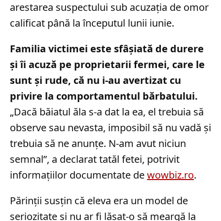
arestarea suspectului sub acuzația de omor
calificat până la începutul lunii iunie.
Familia victimei este sfâșiată de durere
și îi acuză pe proprietarii fermei, care le
sunt și rude, că nu i-au avertizat cu
privire la comportamentul bărbatului.
„Dacă băiatul ăla s-a dat la ea, el trebuia să
observe sau nevasta, imposibil să nu vadă și
trebuia să ne anunțe. N-am avut niciun
semnal”, a declarat tatăl fetei, potrivit
informațiilor documentate de
wowbiz.ro
.
Părinții susțin că eleva era un model de
seriozitate și nu ar fi lăsat-o să meargă la