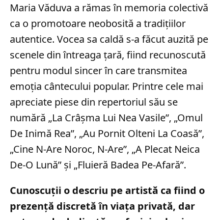
Maria Văduva a rămas în memoria colectivă
ca o promotoare neobosită a tradițiilor
autentice. Vocea sa caldă s-a făcut auzită pe
scenele din întreaga țară, fiind recunoscută
pentru modul sincer în care transmitea
emoția cântecului popular. Printre cele mai
apreciate piese din repertoriul său se
numără „La Crâșma Lui Nea Vasile”, „Omul
De Inimă Rea”, „Au Pornit Olteni La Coasă”,
„Cine N-Are Noroc, N-Are”, „A Plecat Neica
De-O Lună” și „Fluieră Badea Pe-Afară”.
Cunoscuții o descriu pe artistă ca fiind o
prezență discretă în viața privată, dar