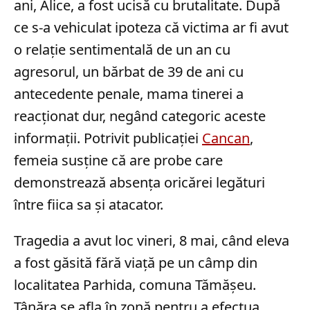
ani, Alice, a fost ucisă cu brutalitate. După
ce s-a vehiculat ipoteza că victima ar fi avut
o relație sentimentală de un an cu
agresorul, un bărbat de 39 de ani cu
antecedente penale, mama tinerei a
reacționat dur, negând categoric aceste
informații. Potrivit publicației
Cancan
,
femeia susține că are probe care
demonstrează absența oricărei legături
între fiica sa și atacator.
Tragedia a avut loc vineri, 8 mai, când eleva
a fost găsită fără viață pe un câmp din
localitatea Parhida, comuna Tămășeu.
Tânăra se afla în zonă pentru a efectua