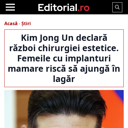
Search
for:
Acasă
-
Știri
Kim Jong Un declară
război chirurgiei estetice.
Femeile cu implanturi
mamare riscă să ajungă în
lagăr