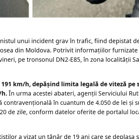
istul unui incident grav în trafic, fiind depistat d
șosea din Moldova. Potrivit informațiilor furnizate
vineri, pe tronsonul DN2-E85, în zona localității S
191 km/h, depășind limita legală de viteză pe 
/h.
În urma acestei abateri, agenții Serviciului Ru
ă contravențională în cuantum de 4.050 de lei și
 de zile, conform datelor oferite de portalul loc
ițiștilor a vizat un tânăr de 19 ani care se deplasa s