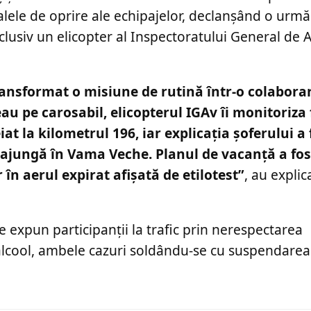
lele de oprire ale echipajelor, declanșând o urmă
inclusiv un elicopter al Inspectoratului General de A
ransformat o misiune de rutină într-o colaborar
eau pe carosabil, elicopterul IGAv îi monitoriza 
t la kilometrul 196, iar explicația șoferului a 
ă ajungă în Vama Veche. Planul de vacanță a fos
 în aerul expirat afișată de etilotest”
, au explic
se expun participanții la trafic prin nerespectarea
 alcool, ambele cazuri soldându-se cu suspendare