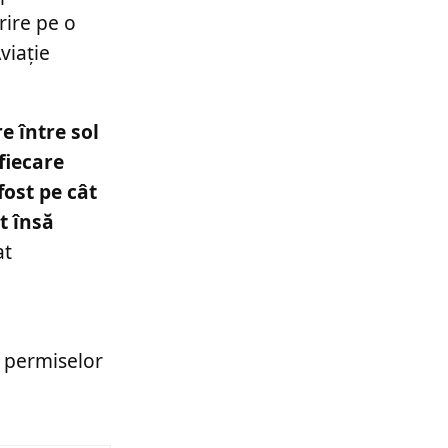
rire pe o
viație
e între sol
fiecare
fost pe cât
t însă
at
a permiselor