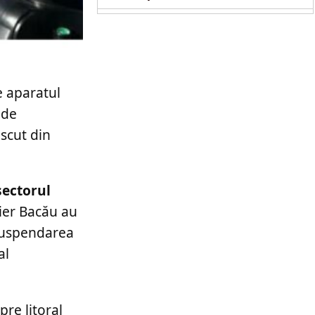
e aparatul
 de
ascut din
sectorul
tier Bacău au
 suspendarea
al
pre litoral