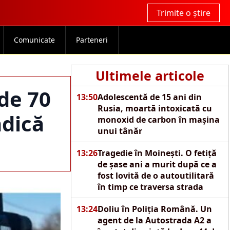
Trimite o știre
Comunicate
Parteneri
Ultimele articole
 de 70
13:50
Adolescentă de 15 ani din
Rusia, moartă intoxicată cu
ndică
monoxid de carbon în mașina
unui tânăr
13:26
Tragedie în Moinești. O fetiță
de șase ani a murit după ce a
fost lovită de o autoutilitară
în timp ce traversa strada
13:24
Doliu în Poliția Română. Un
agent de la Autostrada A2 a