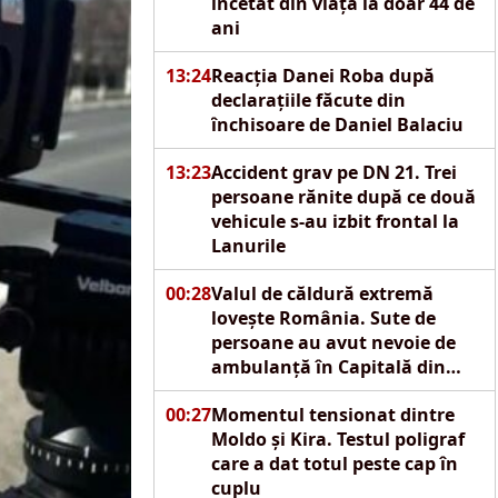
încetat din viață la doar 44 de
ani
13:24
Reacția Danei Roba după
declarațiile făcute din
închisoare de Daniel Balaciu
13:23
Accident grav pe DN 21. Trei
persoane rănite după ce două
vehicule s-au izbit frontal la
Lanurile
00:28
Valul de căldură extremă
lovește România. Sute de
persoane au avut nevoie de
ambulanță în Capitală din
cauza caniculei
00:27
Momentul tensionat dintre
Moldo și Kira. Testul poligraf
care a dat totul peste cap în
cuplu