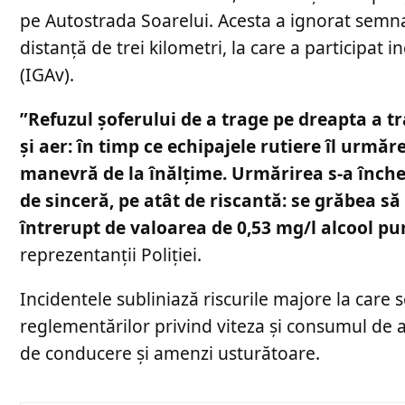
pe Autostrada Soarelui. Acesta a ignorat semna
distanță de trei kilometri, la care a participat 
(IGAv).
”Refuzul șoferului de a trage pe dreapta a t
și aer: în timp ce echipajele rutiere îl urmăr
manevră de la înălțime. ​Urmărirea s-a încheia
de sinceră, pe atât de riscantă: se grăbea s
întrerupt de valoarea de 0,53 mg/l alcool pur
reprezentanții Poliției.
Incidentele subliniază riscurile majore la care 
reglementărilor privind viteza și consumul de
de conducere și amenzi usturătoare.