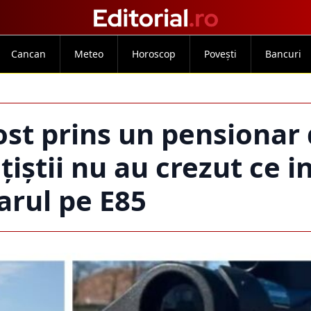
Cancan
Meteo
Horoscop
Povești
Bancuri
fost prins un pensionar
țiștii nu au crezut ce i
arul pe E85