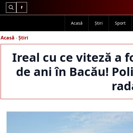
Search
for:
Acasă
Știri
Sport
Acasă
-
Știri
Ireal cu ce viteză a 
de ani în Bacău! Poli
rad