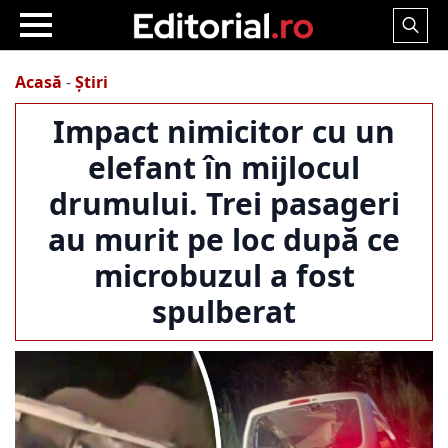
Search
for:
Acasă
-
Știri
Impact nimicitor cu un
elefant în mijlocul
drumului. Trei pasageri
au murit pe loc după ce
microbuzul a fost
spulberat