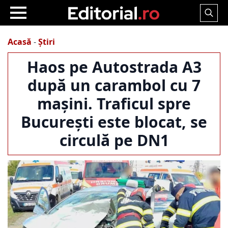
Search
for:
Acasă
-
Știri
Haos pe Autostrada A3
după un carambol cu 7
mașini. Traficul spre
București este blocat, se
circulă pe DN1