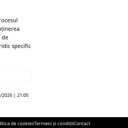
procesul
bținerea
i de
idic specific
/2026 | 21:05
litica de cookies
Termeni și condiții
Contact