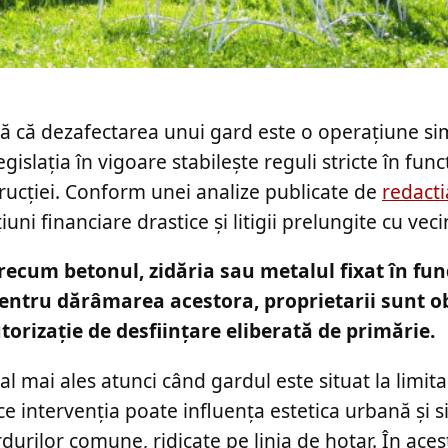
ă că dezafectarea unui gard este o operațiune si
gislația în vigoare stabilește reguli stricte în func
rucției. Conform unei analize publicate de
redacti
ni financiare drastice și litigii prelungite cu vecin
recum betonul, zidăria sau metalul fixat în fun
entru dărâmarea acestora, proprietarii sunt ob
torizație de desființare eliberată de primărie.
 mai ales atunci când gardul este situat la limita
ce intervenția poate influența estetica urbană și 
rdurilor comune, ridicate pe linia de hotar. În aces