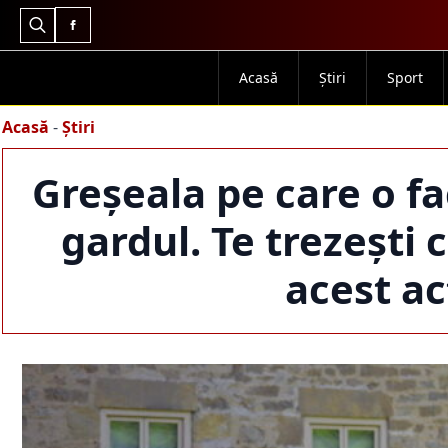
Search
for:
Acasă
Știri
Sport
Acasă
-
Știri
Greșeala pe care o f
gardul. Te trezești
acest ac