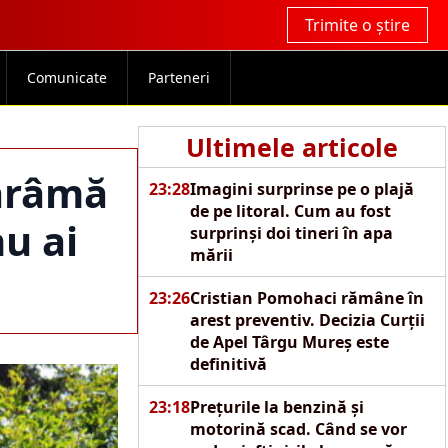
Trimite o știre
Comunicate
Parteneri
Ultimele articole
dărâmă
23:28
Imagini surprinse pe o plajă
de pe litoral. Cum au fost
nu ai
surprinși doi tineri în apa
mării
23:26
Cristian Pomohaci rămâne în
arest preventiv. Decizia Curții
de Apel Târgu Mureș este
definitivă
23:18
Prețurile la benzină și
motorină scad. Când se vor