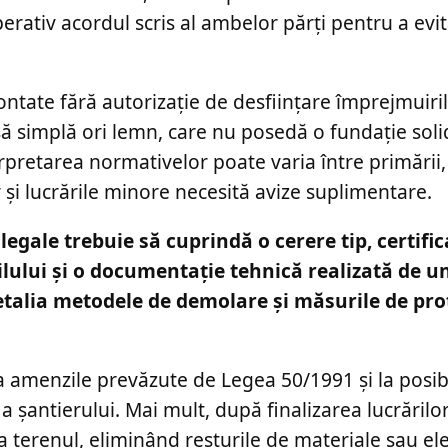
perativ acordul scris al ambelor părți pentru a evi
montate fără autorizație de desființare împrejmuiril
ă simplă ori lemn, care nu posedă o fundație solid
rpretarea normativelor poate varia între primării,
 și lucrările minore necesită avize suplimentare.
gale trebuie să cuprindă o cerere tip, certific
lului și o documentație tehnică realizată de u
etalia metodele de demolare și măsurile de pro
 amenzile prevăzute de Legea 50/1991 și la posibi
a șantierului. Mai mult, după finalizarea lucrărilo
za terenul, eliminând resturile de materiale sau e