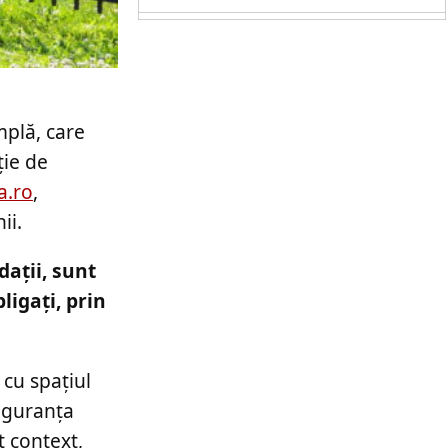
mplă, care
ție de
a.ro
,
ii.
dații, sunt
ligați, prin
 cu spațiul
siguranța
t context,