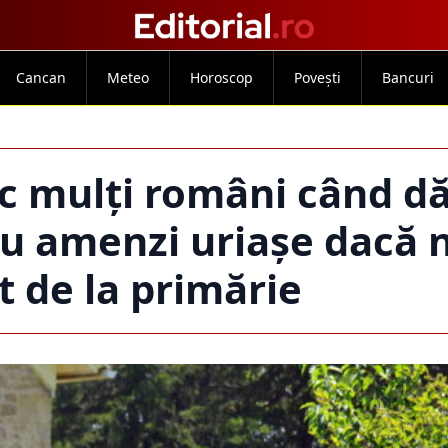
Cancan
Meteo
Horoscop
Povești
Bancuri
ac mulți români când 
 cu amenzi uriașe dacă 
t de la primărie