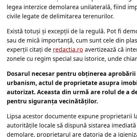
legea interzice demolarea unilaterală, fiind im
civile legate de delimitarea terenurilor.
Există totuși și excepții de la regulă. Pot fi de
sau de mică importanță, cum sunt cele din plas
experții citați de
redactia.ro
avertizează că inte
zonele cu regim special sau istorice, unde chiar
Dosarul necesar pentru obținerea aprobării le
urbanism, actul de proprietate asupra imobi
autorizat. Aceasta din urmă are rolul de a d
pentru siguranța vecinătăților.
Lipsa acestor documente expune proprietarii la
autoritățile locale să dispună sistarea imediată 
demolare, proprietarul are datoria de a igieni