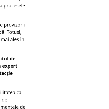
ta procesele
e provizorii
ă. Totuși,
 mai ales în
atul de
n expert
tecție
litatea ca
r de
lementele de