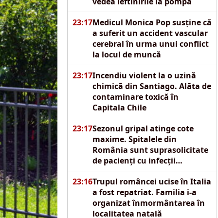
vedea ieftinirile la pompă
23:17
Medicul Monica Pop susține că
a suferit un accident vascular
cerebral în urma unui conflict
la locul de muncă
23:17
Incendiu violent la o uzină
chimică din Santiago. Alăta de
contaminare toxică în
Capitala Chile
23:17
Sezonul gripal atinge cote
maxime. Spitalele din
România sunt suprasolicitate
de pacienți cu infecții
respiratorii acute
23:16
Trupul româncei ucise în Italia
a fost repatriat. Familia i-a
organizat înmormântarea în
localitatea natală