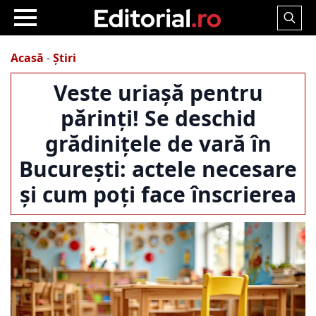
Search
for:
Acasă
-
Știri
Veste uriașă pentru
părinți! Se deschid
grădinițele de vară în
București: actele necesare
și cum poți face înscrierea