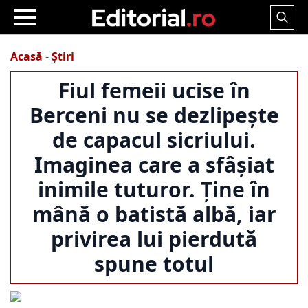
Search
for:
Acasă
-
Știri
Fiul femeii ucise în
Berceni nu se dezlipește
de capacul sicriului.
Imaginea care a sfâșiat
inimile tuturor. Ține în
mână o batistă albă, iar
privirea lui pierdută
spune totul