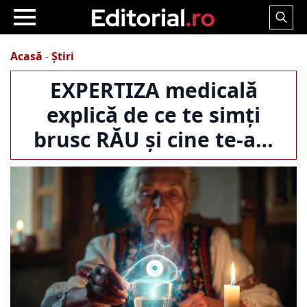
Search
for:
Acasă
-
Știri
EXPERTIZA medicală
explică de ce te simți
brusc RĂU și cine te-a…