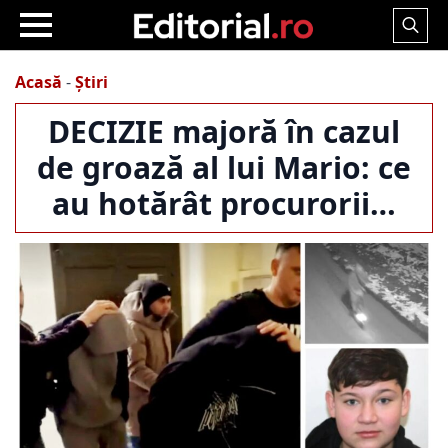
Search
for:
Acasă
-
Știri
DECIZIE majoră în cazul
de groază al lui Mario: ce
au hotărât procurorii…