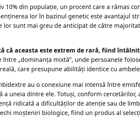
tiv 10% din populație, un procent care a rămas co
menținerea lor în bazinul genetic este avantajul str
le lor sunt mai greu de anticipat de către majorita
tă că aceasta este extrem de rară, fiind întâlni
ie între „dominanța mixtă”, unde persoanele folos
a reală, care presupune abilități identice cu ambe
bidextre au o conexiune mai intensă între emisf
a uneia dintre ele. Totuși, conform cercetărilor, 
ență ridicată a dificultăților de atenție sau de lim
hi moșteniri biologice, fiind un produs al selecț