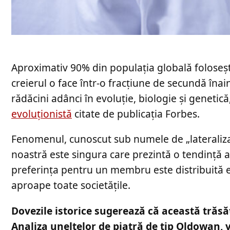
Aproximativ 90% din populația globală folose
creierul o face într-o fracțiune de secundă înai
rădăcini adânci în evoluție, biologie și genetică
evoluționistă
citate de publicația Forbes.
Fenomenul, cunoscut sub numele de „lateralizar
noastră este singura care prezintă o tendință at
preferința pentru un membru este distribuită e
aproape toate societățile.
Dovezile istorice sugerează că această trăsă
Analiza uneltelor de piatră de tip Oldowan, v