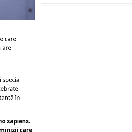
e care
ă are
a
ă specia
rtebrate
tantă în
mo sapiens.
minizii care