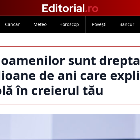
Cancan
Meteo
Horoscop
Povești
Bancuri
 oamenilor sunt drepta
lioane de ani care expl
lă în creierul tău