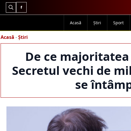
Search
for:
Acasă
Știri
Sport
Acasă
-
Știri
De ce majoritatea
Secretul vechi de mi
se întâmp