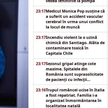
vedea ieftinirile la pompă
23:17
Medicul Monica Pop susține că
a suferit un accident vascular
cerebral în urma unui conflict
la locul de muncă
23:17
Incendiu violent la o uzină
chimică din Santiago. Alăta de
contaminare toxică în
Capitala Chile
23:17
Sezonul gripal atinge cote
maxime. Spitalele din
România sunt suprasolicitate
de pacienți cu infecții
respiratorii acute
23:16
Trupul româncei ucise în Italia
a fost repatriat. Familia i-a
organizat înmormântarea în
localitatea natală