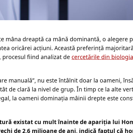
ște mâna dreaptă ca mână dominantă, o alegere p
ntea oricărei acțiuni. Această preferință majoritar
, procesul fiind analizat de
cercetările din biologi
e manuală”, nu este întâlnit doar la oameni, îns
ât de clară la nivel de grup. În timp ce la alte ve
gal, la oameni dominația mâinii drepte este cons
tură existat cu mult înainte de apariția lui Ho
echi de 2,6 milioane de ani, indică faptul că ho