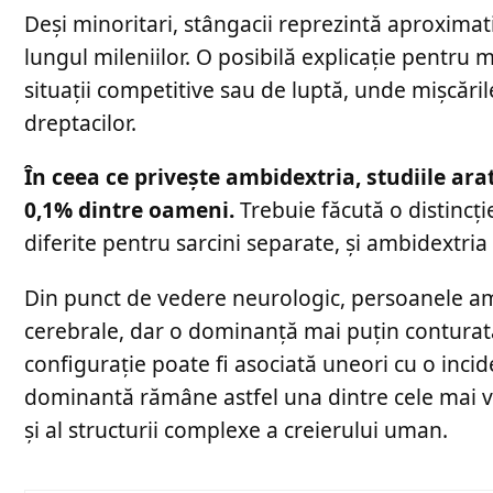
Deși minoritari, stângacii reprezintă aproxima
lungul mileniilor. O posibilă explicație pentru 
situații competitive sau de luptă, unde mișcări
dreptacilor.
În ceea ce privește ambidextria, studiile ara
0,1% dintre oameni.
Trebuie făcută o distincț
diferite pentru sarcini separate, și ambidextri
Din punct de vedere neurologic, persoanele am
cerebrale, dar o dominanță mai puțin conturată 
configurație poate fi asociată uneori cu o incid
dominantă rămâne astfel una dintre cele mai vec
și al structurii complexe a creierului uman.