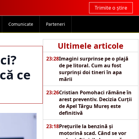
Trimite o știre
Comunicate
Parteneri
Ultimele articole
ci?
23:28
Imagini surprinse pe o plajă
de pe litoral. Cum au fost
ică ce
surprinși doi tineri în apa
mării
23:26
Cristian Pomohaci rămâne în
arest preventiv. Decizia Curții
de Apel Târgu Mureș este
definitivă
23:18
Prețurile la benzină și
motorină scad. Când se vor