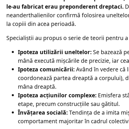
le-au fabricat erau preponderent dreptaci.
De
neanderthalienilor confirmă folosirea uneltelor
la copiii din acea perioadă.
Specialiștii au propus o serie de teorii pentru
Ipoteza utilizării uneltelor:
Se bazează pe 
mână execută mișcările de precizie, iar ceal
Ipoteza comunicării:
Având în vedere că l
coordonează partea dreaptă a corpului), de
mâna dreaptă.
Ipoteza acțiunilor complexe:
Emisfera stâ
etape, precum construcțiile sau gătitul.
Învățarea socială:
Tendința de a imita mișc
comportament majoritar în cadrul colectivit