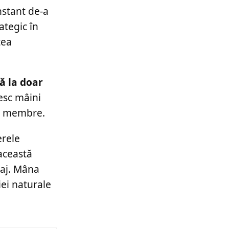
nstant de-a
ategic în
tea
tă la doar
esc mâini
le membre.
erele
această
baj. Mâna
iei naturale