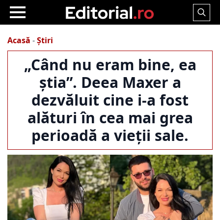
Search
for:
Acasă
-
Știri
„Când nu eram bine, ea
știa”. Deea Maxer a
dezvăluit cine i-a fost
alături în cea mai grea
perioadă a vieții sale.