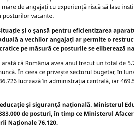
 mare de angajați cu experiență riscă să lase instit
a posturilor vacante.
ituație și o șansă pentru eficientizarea aparat
raduală a vechilor angajați ar permite o restru
ocratice pe măsură ce posturile se eliberează na
cii arată că România avea anul trecut un total de 5
muncă. În ceea ce privește sectorul bugetar, în lu
36.726 lucrează în administrația centrală, iar 469.
 educație și siguranță națională. Ministerul Edu
3.000 de posturi, în timp ce Ministerul Afacer
rii Naționale 76.120.