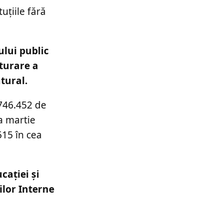
uțiile fără
ului public
cturare a
tural.
.746.452 de
na martie
515 în cea
cației și
ilor Interne