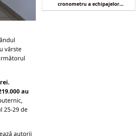
cronometru a echipajelor
SMURD la Reghin
rândul
au vârste
 următorul
rei.
219.000 au
puternic,
ul 25-29 de
ează autorii