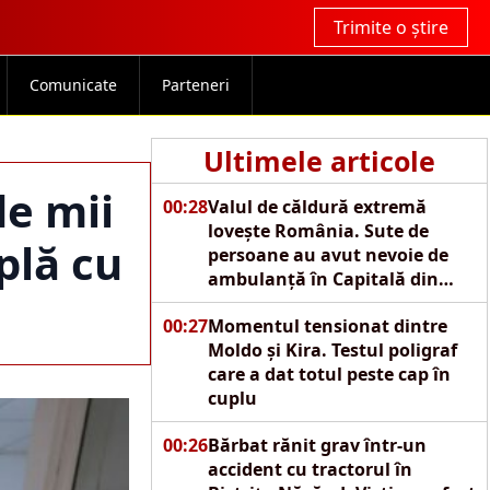
Trimite o știre
Comunicate
Parteneri
Ultimele articole
e mii
00:28
Valul de căldură extremă
lovește România. Sute de
plă cu
persoane au avut nevoie de
ambulanță în Capitală din
cauza caniculei
00:27
Momentul tensionat dintre
Moldo și Kira. Testul poligraf
care a dat totul peste cap în
cuplu
00:26
Bărbat rănit grav într-un
accident cu tractorul în