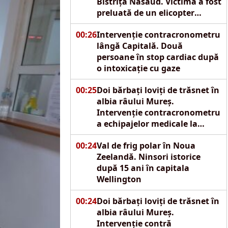
Bistrița Năsăud. Victima a fost
preluată de un elicopter
SMURD
00:26
Intervenție contracronometru
lângă Capitală. Două
persoane în stop cardiac după
o intoxicație cu gaze
00:25
Doi bărbați loviți de trăsnet în
albia râului Mureș.
Intervenție contracronometru
a echipajelor medicale la
Reghin
00:24
Val de frig polar în Noua
Zeelandă. Ninsori istorice
după 15 ani în capitala
Wellington
00:24
Doi bărbați loviți de trăsnet în
albia râului Mureș.
Intervenție contră