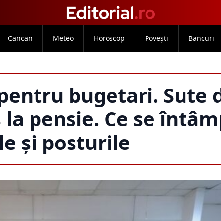
Cancan
Meteo
Horoscop
Povești
Bancuri
ntru bugetari. Sute d
s la pensie. Ce se întâm
le și posturile