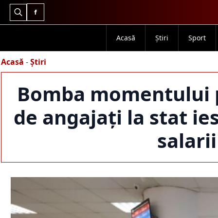
Search
for:
Acasă
Știri
Sport
Acasă
-
Știri
Bomba momentului pe
de angajați la stat ie
salarii