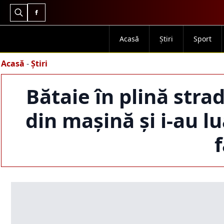
Search
for:
Acasă
Știri
Sport
Acasă
-
Știri
Bătaie în plină stra
din mașină și i-au l