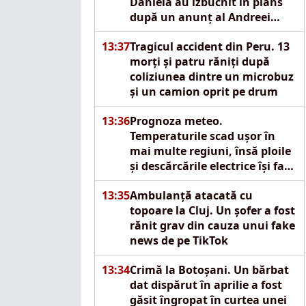
Daniela au izbucnit în plâns
după un anunț al Andreei
Mantea
13:37
Tragicul accident din Peru. 13
morți și patru răniți după
coliziunea dintre un microbuz
și un camion oprit pe drum
13:36
Prognoza meteo.
Temperaturile scad ușor în
mai multe regiuni, însă ploile
și descărcările electrice își fac
apariția
13:35
Ambulanță atacată cu
topoare la Cluj. Un șofer a fost
rănit grav din cauza unui fake
news de pe TikTok
13:34
Crimă la Botoșani. Un bărbat
dat dispărut în aprilie a fost
găsit îngropat în curtea unei