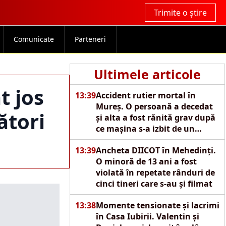
Trimite o știre
Comunicate
Parteneri
Ultimele articole
t jos
13:39
Accident rutier mortal în
Mureș. O persoană a decedat
ători
și alta a fost rănită grav după
ce mașina s-a izbit de un
copac
13:39
Ancheta DIICOT în Mehedinți.
O minoră de 13 ani a fost
violată în repetate rânduri de
cinci tineri care s-au și filmat
13:38
Momente tensionate și lacrimi
în Casa Iubirii. Valentin și