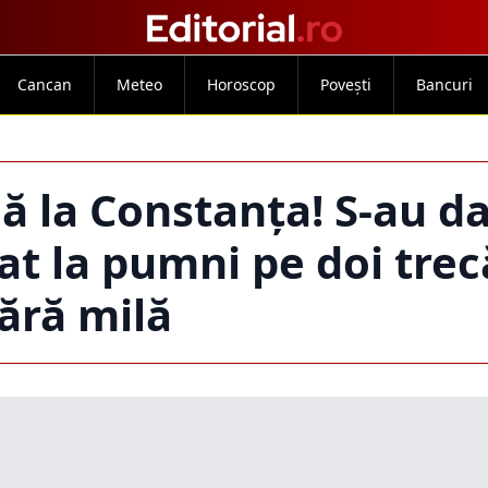
Cancan
Meteo
Horoscop
Povești
Bancuri
dă la Constanța! S-au da
uat la pumni pe doi trec
fără milă