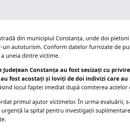
stradă din municipiul Constanța, unde doi pietoni
tr-un autoturism. Conform datelor furnizate de pu
 a uneia dintre victime.
ie Județean Constanța au fost sesizați cu privire
u fost acostați și loviți de doi indivizi care au 
ăsind locul faptei imediat după comiterea actelor 
rdat primul ajutor victimelor. În urma evaluării, s
 urgență la spital pentru investigații suplimentare ș
te.