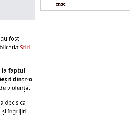
case
 au fost
blicația
Stiri
 la faptul
ieșit dintr-o
de violență.
-a decis ca
i îngrijiri