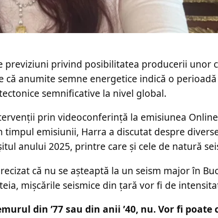
 previziuni privind posibilitatea producerii unor
ine că anumite semne energetice indică o perioadă
tectonice semnificative la nivel global.
ntervenții prin videoconferință la emisiunea Online
impul emisiunii, Harra a discutat despre divers
tul anului 2025, printre care și cele de natură se
ecizat că nu se așteaptă la un seism major în Buc
steia, mișcările seismice din țară vor fi de intensit
murul din ’77 sau din anii ’40, nu. Vor fi poat