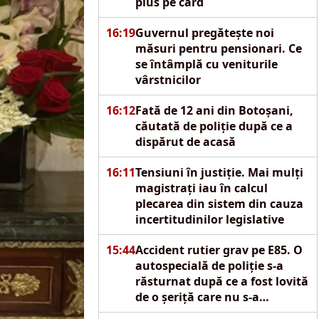
plus pe card
16:19
Guvernul pregătește noi
măsuri pentru pensionari. Ce
se întâmplă cu veniturile
vârstnicilor
16:12
Fată de 12 ani din Botoșani,
căutată de poliție după ce a
dispărut de acasă
16:11
Tensiuni în justiție. Mai mulți
magistrați iau în calcul
plecarea din sistem din cauza
incertitudinilor legislative
15:44
Accident rutier grav pe E85. O
autospecială de poliție s-a
răsturnat după ce a fost lovită
de o șeriță care nu s-a
asigurat