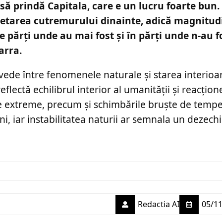
să prindă Capitala, care e un lucru foarte bun.
epetarea cutremurului dinainte, adică magnitud
lte părți unde au mai fost și în părți unde n-au f
arra.
 vede între fenomenele naturale și starea interioa
ectă echilibrul interior al umanității și reacțion
le extreme, precum și schimbările bruște de tempe
, iar instabilitatea naturii ar semnala un dezechi
Redactia AI
05/11