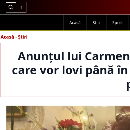
Search
for:
Acasă
Știri
Sport
Acasă
-
Știri
Anunțul lui Carmen
care vor lovi până î