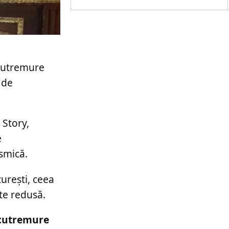
 cutremure
 de
 Story,
e
ismică.
urești, ceea
ate redusă.
e cutremure