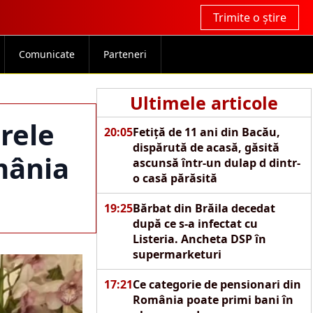
Trimite o știre
Comunicate
Parteneri
Ultimele articole
rele
20:05
Fetiță de 11 ani din Bacău,
dispărută de acasă, găsită
mânia
ascunsă într-un dulap d dintr-
o casă părăsită
19:25
Bărbat din Brăila decedat
după ce s-a infectat cu
Listeria. Ancheta DSP în
supermarketuri
17:21
Ce categorie de pensionari din
România poate primi bani în