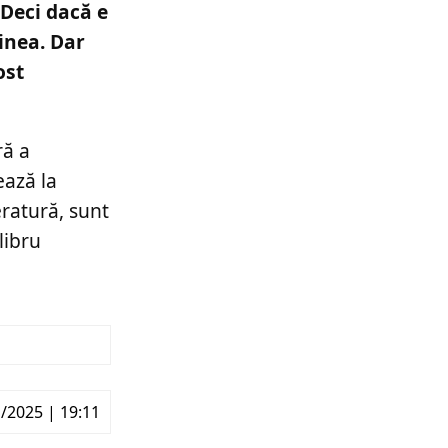
 Deci dacă e
inea. Dar
ost
ră a
ează la
ratură, sunt
libru
/2025 | 19:11