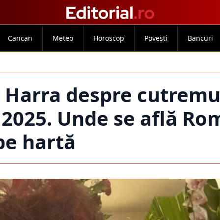
Cancan
Meteo
Horoscop
Povești
Bancuri
 Harra despre cutremu
n 2025. Unde se află Ro
pe hartă