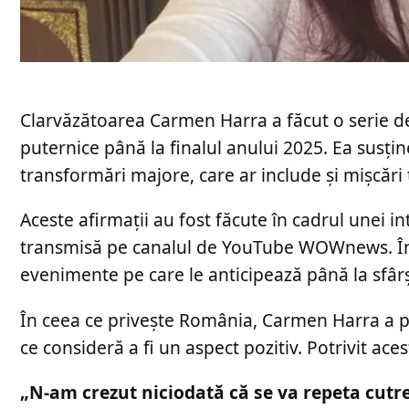
Clarvăzătoarea Carmen Harra a făcut o serie de
puternice până la finalul anului 2025. Ea susț
transformări majore, care ar include și mișcări 
Aceste afirmații au fost făcute în cadrul unei i
transmisă pe canalul de YouTube WOWnews. În t
evenimente pe care le anticipează până la sfârși
În ceea ce privește România, Carmen Harra a pr
ce consideră a fi un aspect pozitiv. Potrivit ace
„N-am crezut niciodată că se va repeta cutre