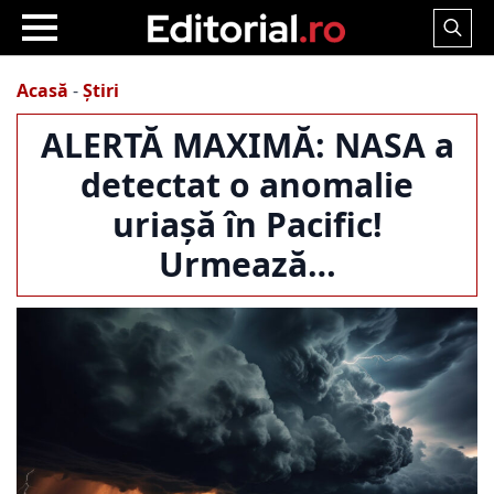
Search
for:
Acasă
-
Știri
ALERTĂ MAXIMĂ: NASA a
detectat o anomalie
uriașă în Pacific!
Urmează…