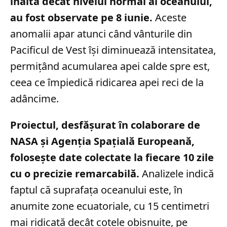
înaltă decât nivelul normal al oceanului,
au fost observate pe 8 iunie.
Aceste
anomalii apar atunci când vânturile din
Pacificul de Vest își diminuează intensitatea,
permițând acumularea apei calde spre est,
ceea ce împiedică ridicarea apei reci de la
adâncime.
Proiectul, desfășurat în colaborare de
NASA și Agenția Spațială Europeană,
folosește date colectate la fiecare 10 zile
cu o precizie remarcabilă.
Analizele indică
faptul că suprafața oceanului este, în
anumite zone ecuatoriale, cu 15 centimetri
mai ridicată decât cotele obișnuite, pe