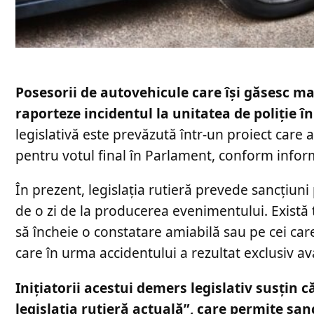
Posesorii de autovehicule care își găsesc maș
raporteze incidentul la unitatea de poliție
legislativă este prevăzută într-un proiect care 
pentru votul final în Parlament, conform infor
În prezent, legislația rutieră prevede sancțiuni 
de o zi de la producerea evenimentului. Există t
să încheie o constatare amiabilă sau pe cei care
care în urma accidentului a rezultat exclusiv av
Inițiatorii acestui demers legislativ susțin
legislația rutieră actuală”, care permite san