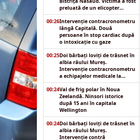
Bistrița Năsăud. Victima a fost
preluată de un elicopter
SMURD
00:26
Intervenție contracronometru
lângă Capitală. Două
persoane în stop cardiac după
o intoxicație cu gaze
00:25
Doi bărbați loviți de trăsnet în
albia râului Mureș.
Intervenție contracronometru
a echipajelor medicale la
Reghin
00:24
Val de frig polar în Noua
Zeelandă. Ninsori istorice
după 15 ani în capitala
Wellington
00:24
Doi bărbați loviți de trăsnet în
albia râului Mureș.
Intervenție contră