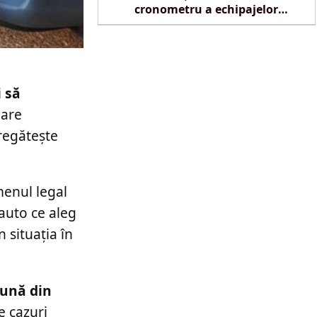
cronometru a echipajelor
SMURD la Reghin
i să
bare
pregătește
menul legal
 auto ce aleg
 situația în
cună din
e cazuri