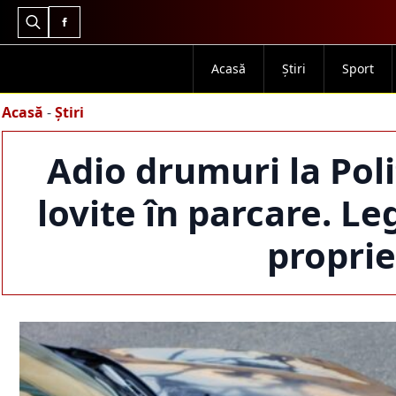
Search
for:
Acasă
Știri
Sport
Acasă
-
Știri
Adio drumuri la Poli
lovite în parcare. L
proprie