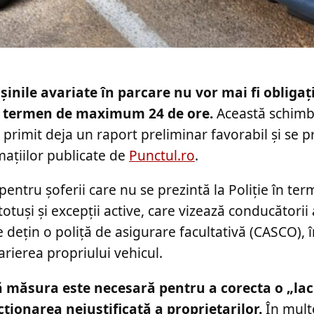
inile avariate în parcare nu vor mai fi obligaț
 în termen de maximum 24 de ore.
Această schim
a primit deja un raport preliminar favorabil și se 
mațiilor publicate de
Punctul.ro
.
pentru șoferii care nu se prezintă la Poliție în ter
otuși și excepții active, care vizează conducătorii
 dețin o poliță de asigurare facultativă (CASCO), în
arierea propriului vehicul.
 că măsura este necesară pentru a corecta o „la
cționarea nejustificată a proprietarilor.
În mult