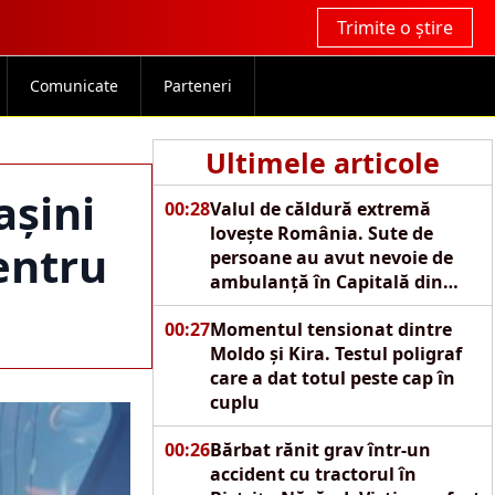
Trimite o știre
Comunicate
Parteneri
Ultimele articole
așini
00:28
Valul de căldură extremă
lovește România. Sute de
entru
persoane au avut nevoie de
ambulanță în Capitală din
cauza caniculei
00:27
Momentul tensionat dintre
Moldo și Kira. Testul poligraf
care a dat totul peste cap în
cuplu
00:26
Bărbat rănit grav într-un
accident cu tractorul în