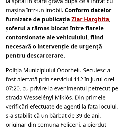
la spital în stare gravă după ce a intrat cu
mașina într-un imobil.
Conform datelor
furnizate de publicația
Ziar Harghita
,
șoferul a rămas blocat între fiarele
contorsionate ale vehiculului, fiind
necesară o intervenție de urgență
pentru descarcerare.
Poliția Municipiului Odorheiu Secuiesc a
fost alertată prin serviciul 112 în jurul orei
07:20, cu privire la evenimentul petrecut pe
strada Wesselényi Miklós. Din primele
verificări efectuate de agenți la fața locului,
s-a stabilit că un bărbat de 39 de ani,
originar din comuna Feliceni, a pierdut