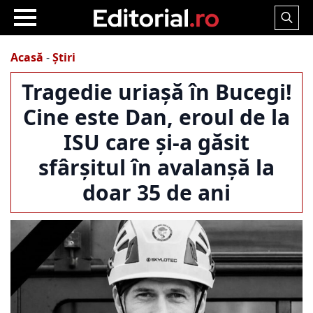
Search
for:
Acasă
-
Știri
Tragedie uriașă în Bucegi!
Cine este Dan, eroul de la
ISU care și-a găsit
sfârșitul în avalanșă la
doar 35 de ani