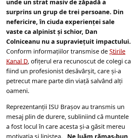
unde un strat masiv de zăpadă a
surprins un grup de trei persoane. Din
nefericire, în ciuda experienței sale
vaste ca alpinist și schior, Dan
Colniceanu nu a supraviețuit impactului.
Conform informațiilor transmise de
Știrile
Kanal D
, ofițerul era recunoscut de colegi ca
fiind un profesionist desăvârșit, care și-a
petrecut mare parte din viață salvând alți
oameni.
Reprezentanții ISU Brașov au transmis un
mesaj plin de durere, subliniind că muntele
a fost locul în care acesta și-a găsit mereu
motivația și liniștea.
„Ne luăm rămas-bun,