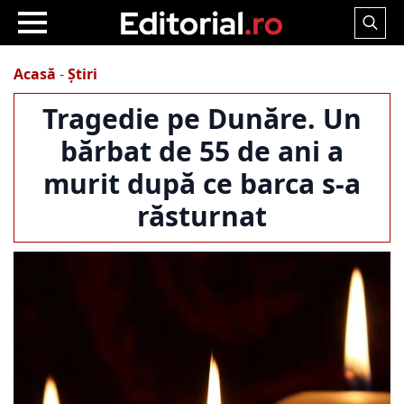
Search
for:
Acasă
-
Știri
Tragedie pe Dunăre. Un
bărbat de 55 de ani a
murit după ce barca s-a
răsturnat