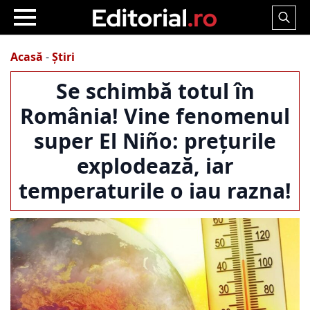
Search
for:
Acasă
-
Știri
Se schimbă totul în
România! Vine fenomenul
super El Niño: prețurile
explodează, iar
temperaturile o iau razna!