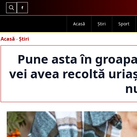
Search
for:
Acasă
Știri
Sport
Acasă
-
Știri
Pune asta în groapa 
vei avea recoltă uria
n