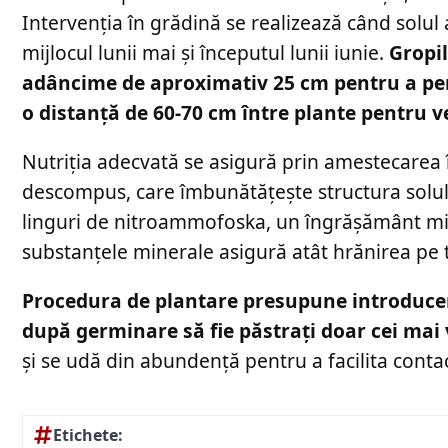
Intervenția în grădină se realizează când solul
mijlocul lunii mai și începutul lunii iunie.
Gropil
adâncime de aproximativ 25 cm pentru a per
o distanță de 60-70 cm între plante pentru ve
Nutriția adecvată se asigură prin amestecarea
descompus, care îmbunătățește structura solul
linguri de nitroammofoska, un îngrășământ mine
substanțele minerale asigură atât hrănirea pe t
Procedura de plantare presupune introducer
după germinare să fie păstrați doar cei mai 
și se udă din abundență pentru a facilita contac
Etichete: