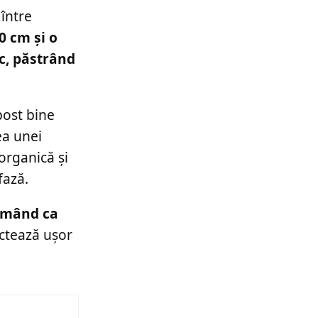
între
0 cm și o
c, păstrând
post bine
ea unei
organică și
fază.
urmând ca
actează ușor