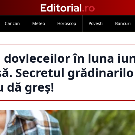
Cancan
Meteo
Horoscop
Povești
Bancuri
dovleceilor în luna iun
șă. Secretul grădinarilo
u dă greș!