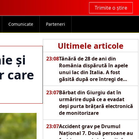
Trimite o știre
Comunicate
Parteneri
Ultimele articole
ie și
23:08
Tânără de 28 de ani din
România dispărută în apele
r care
unui lac din Italia. A fost
găsită după ore întregi de
căutări
23:07
Bărbat din Giurgiu dat în
urmărire după ce a evadat
deși purta brățară electronică
de monitorizare
23:07
Accident grav pe Drumul
Național 7. Două persoane au