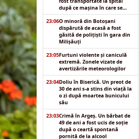
fost transportate la spital
după ce mașina în care se
aflau s-a izbit de un pod
23:06
O minoră din Botoșani
dispărută de acasă a fost
găsită de polițiști în gara din
Milișăuți
23:05
Furtuni violente și caniculă
extremă. Zonele vizate de
avertizările meteorologilor
23:04
Doliu în Biserică. Un preot de
30 de ani s-a stins din viață la
o zi după moartea bunicului
său
23:03
Crimă în Argeș. Un bărbat de
49 de ani a fost ucis de soție
după o ceartă spontană
pornită de la alcool