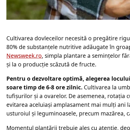
Cultivarea dovleceilor necesită o pregătire rig
80% de substanțele nutritive adăugate în groapa
Newsweek.ro
, simpla plantare a semințelor fără
și la o producție scăzută de fructe.
Pentru o dezvoltare optimă, alegerea locului
soare timp de 6-8 ore zilnic.
Cultivarea la umb
tufișurilor și a ovarelor. De asemenea, rotația c
evitarea aceluiași amplasament mai mulți ani la 
usturoiul și leguminoasele, precum mazărea, ca
Momentul plantării trebuie ales cu atenție, deo