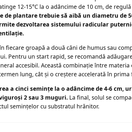
 atinge 12-15°C la o adâncime de 10 cm, de regulă 
e de plantare trebuie să aibă un diametru de 5
mite dezvoltarea sistemului radicular puterni
ntilație.
 în fiecare groapă a două căni de humus sau com
ui. Pentru un start rapid, se recomandă adăugar
ral accesibil. Această combinație între materia 
ermen lung, cât și o creștere accelerată în prima 
ea a cinci semințe la o adâncime de 4-6 cm, 
viguroși 2 sau 3 muguri.
La final, solul se comp
tul semințelor cu substratul hrănitor.