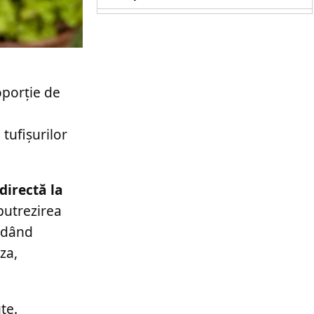
oporție de
 tufișurilor
directă la
putrezirea
andând
za,
te.