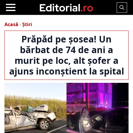
Search
for:
Acasă
-
Știri
Prăpăd pe șosea! Un
bărbat de 74 de ani a
murit pe loc, alt șofer a
ajuns inconștient la spital