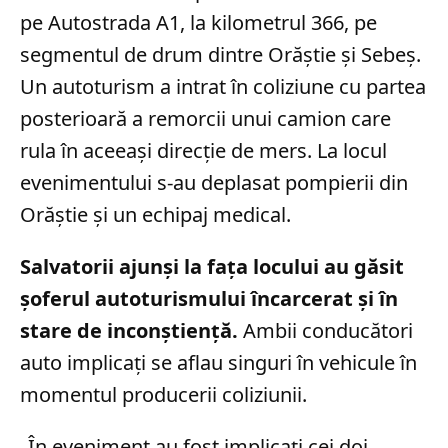
pe Autostrada A1, la kilometrul 366, pe
segmentul de drum dintre Orăștie și Sebeș.
Un autoturism a intrat în coliziune cu partea
posterioară a remorcii unui camion care
rula în aceeași direcție de mers. La locul
evenimentului s-au deplasat pompierii din
Orăștie și un echipaj medical.
Salvatorii ajunși la fața locului au găsit
șoferul autoturismului încarcerat și în
stare de inconștiență.
Ambii conducători
auto implicați se aflau singuri în vehicule în
momentul producerii coliziunii.
„În eveniment au fost implicaţi cei doi