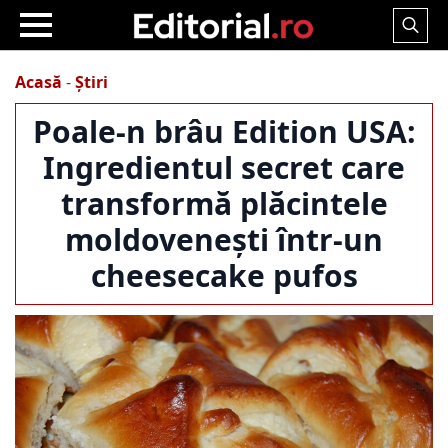
Search
for:
Acasă
-
Știri
Poale-n brâu Edition USA:
Ingredientul secret care
transformă plăcintele
moldovenești într-un
cheesecake pufos