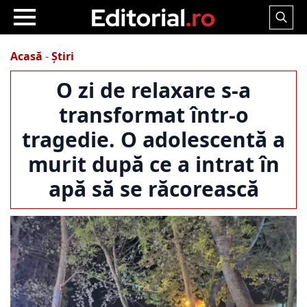
Search
for:
Acasă
-
Știri
O zi de relaxare s-a
transformat într-o
tragedie. O adolescentă a
murit după ce a intrat în
apă să se răcorească