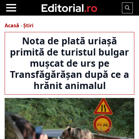
Search
for:
Acasă
-
Știri
Nota de plată uriașă
primită de turistul bulgar
mușcat de urs pe
Transfăgărășan după ce a
hrănit animalul