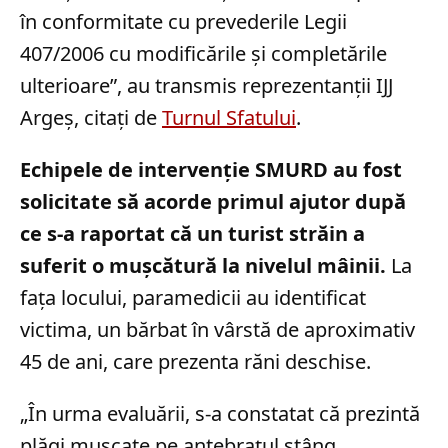
în conformitate cu prevederile Legii
407/2006 cu modificările și completările
ulterioare”, au transmis reprezentanții IJJ
Argeș, citați de
Turnul Sfatului
.
Echipele de intervenție SMURD au fost
solicitate să acorde primul ajutor după
ce s-a raportat că un turist străin a
suferit o mușcătură la nivelul mâinii.
La
fața locului, paramedicii au identificat
victima, un bărbat în vârstă de aproximativ
45 de ani, care prezenta răni deschise.
„În urma evaluării, s-a constatat că prezintă
plăgi mușcate pe antebrațul stâng.